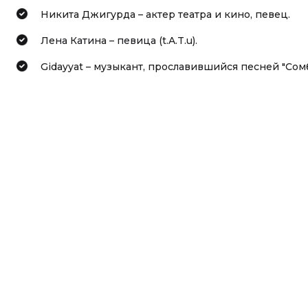
Никита Джигурда – актер театра и кино, певец.
Лена Катина – певица (t.A.T.u).
Gidayyat – музыкант, прославившийся песней "Сом