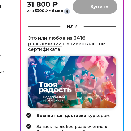
31 800 ₽
я
или
5300 ₽ × 6 мес
или
Это или
любое из 3416
развлечений
в универсальном
сертификате
е
ые
Бесплатная доставка
курьером.
Запись на любое развлечение
с