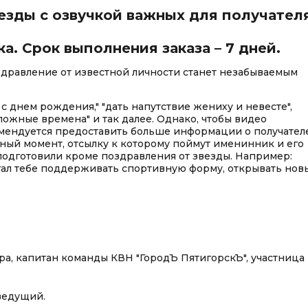
езды с озвучкой важных для получател
ка. Срок выполнения заказа – 7 дней.
дравление от известной личности станет незабываемым
с днем рождения," "дать напутствие жениху и невесте",
ложные времена" и так далее. Однако, чтобы видео
мендуется предоставить больше информации о получател
вный момент, отсылку к которому поймут именинник и его
 подготовили кроме поздравления от звезды. Например:
гал тебе поддерживать спортивную форму, открывать нов
ра, капитан команды КВН "ГородЪ ПятигорскЪ", участница
оведущий.