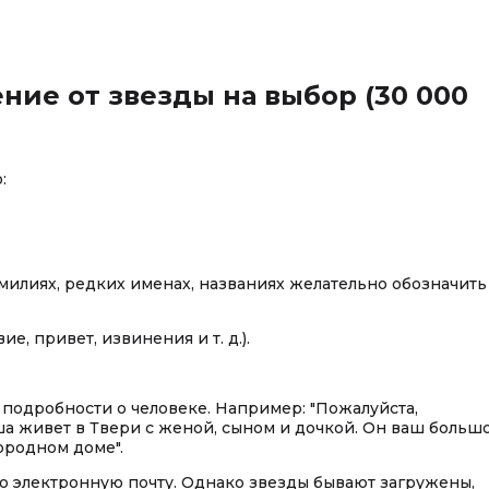
ие от звезды на выбор (30 000
:
 фамилиях, редких именах, названиях желательно обозначить
е, привет, извинения и т. д.).
ь подробности о человеке. Например: "Пожалуйста,
ша живет в Твери с женой, сыном и дочкой. Он ваш больш
ородном доме".
ую электронную почту. Однако звезды бывают загружены,