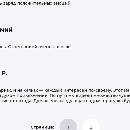
ть заряд положительных эмоций.
емий
сь. С компанией очень повезло.
 Р.
дарках, и на каяках — каждый интересен по-своему. Этот 
духом приключений. По пути мы видели множество чудес
ние от похода. Думаю, моя следующая водная прогулка бу
Страница:
1
2