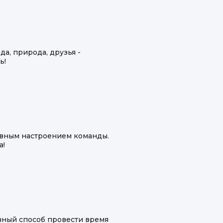
а, природа, друзья -
ь!
ивным настроением команды.
а!
чный способ провести время