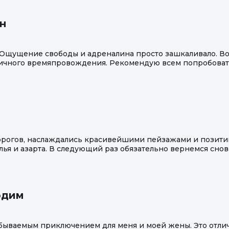
н
 Ощущение свободы и адреналина просто зашкаливало. Вод
личного времяпровождения. Рекомендую всем попробоват
орогов, наслаждались красивейшими пейзажами и позит
лья и азарта. В следующий раз обязательно вернемся снов
одим
абываемым приключением для меня и моей жены. Это отли