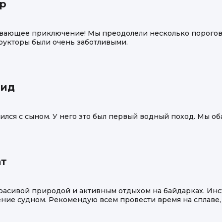
ар
ывающее приключение! Мы преодолели несколько порогов
рукторы были очень заботливыми.
нид
вился с сыном. У него это был первый водный поход. Мы об
ат
расивой природой и активным отдыхом на байдарках. Инс
ние судном. Рекомендую всем провести время на сплаве,